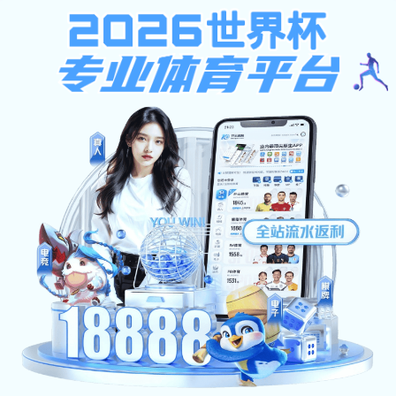
博鱼电竞综合app官网
网站首页
机构设置
至尊国际信息
培养