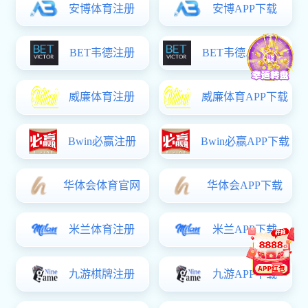
博鱼电竞综合app官网关于2027年全国硕士
关于2026年硕士
研究生至尊国际考试（初…
博鱼电竞综合app
各位考生：为进一步优化硕士研究生至尊国际
定…
电竞app随身的竞猜平台及专业目录
选拔机制，经研究决定，拟对我校2027年全国
硕…
北外“研”值，由你
际…
博鱼电竞综合app
（初…
关于2026年博士
关于2026年硕士
博鱼电竞综合app
博鱼电竞综合app官网关于2027年全国硕士
取结…
研究生至尊国际考试（初…