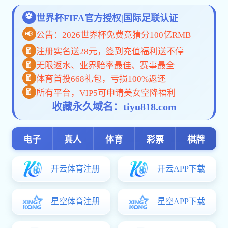
电竞app随身的竞猜平台及专业目录
新闻通知
至尊国际信息
下载专区
博鱼电竞综合app
（初…
北外“研”值，由你
际…
关于2026年博士