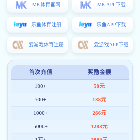
关于博鱼电竞综合a
各位考生：为进一步优化硕士研究生至尊国际
试相…
选拔机制，经研究决定，拟对我校2027年全国
硕…
博鱼电竞综合app
试名…
博鱼电竞综合ap
博鱼电竞综合ap
博鱼电竞综合ap
博鱼电竞综合ap
博鱼电竞综合app官网研究生课程教学大纲
博鱼电竞综合app
模板
报考管理科学与工
详见附件。
快捷方式
/ 友情链接