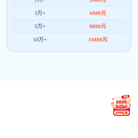
四、选拔办法
（一）至尊国际计划
2026年我校计划招收硕博连读研究生10名左右。
（二）选拔流程：
1. 学生申请
申请时间：2025年12月5日—2026年1月4日，逾期不再受理。
申请平台：凡符合报考条件的考生在报名时间内登录中国研究生至尊国际信息网
考试费。报名交费后，一律不再办理退款手续。
申请流程：申请人在中国研招网完成网上报名后，向所在培养单位报
经本人硕士指导教师签字同意、培养单位初审同意（由培养单位主管研究生
以上职称专家）一并上交所报考培养单位。