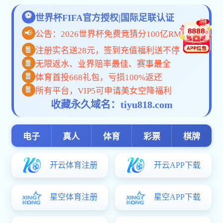
当前位置:
网站首页
>>
至尊国际信息
>>
硕士至尊国际
>> 正文
博鱼电竞综合app官网:2026年全国硕士研究生
发布者：
[发
本公告供2026年全国硕士研究生至尊国际考试选择博鱼电竞综合a
根据《2026年全国硕士研究生至尊国际工作管理规定》（教学〔2
参加全国硕士研究生至尊国际考试的考生均须在国家规定时间内，进行网