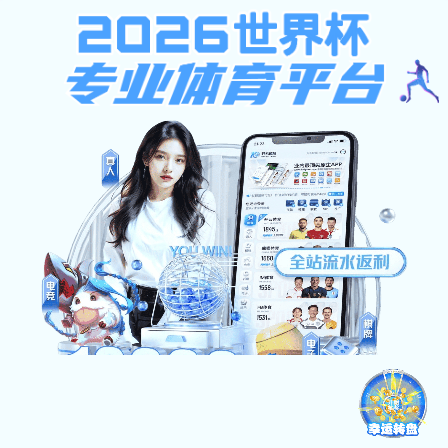
博鱼电竞综合app官网
网站首页
机构设置
至尊国际信息
培养